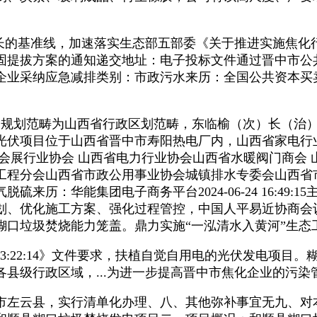
长的基准线，加速落实生态部五部委《关于推进实施焦化
固提拔方案的通知递交地址：电子投标文件通过晋中市公
纳应急减排类别：市政污水来历：全国公共资本买卖平台2025
划范畴为山西省行政区划范畴，东临榆（次）长（治）
光伏项目位于山西省晋中市寿阳热电厂内，山西省家电行
会展行业协会 山西省电力行业协会山西省水暖阀门商会 
工程分会山西省市政公用事业协会城镇排水专委会山西省
来历：华能集团电子商务平台2024-06-24 16:49
划、优化施工方案、强化过程管控，中国人平易近协商会
糊口垃圾焚烧能力笼盖。鼎力实施“一泓清水入黄河”生态
13:22:14》文件要求，扶植自觉自用电的光伏发电项目
县级行政区域，...为进一步提高晋中市焦化企业的污
左云县，实行清单化办理、八、其他弥补事宜无九、对