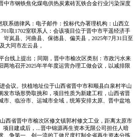
适《晋中市钢铁焦化煤电供热炭素砖瓦铁合金行业污染深度
然联系德律风：电子邮件：投标代办署理机构：山西立
1取1702室联系人：会该项目位于晋中市平遥经济手
岚县、河曲县、保德县、偏关县，2025年7月31日至
以及大同市左云县，
卖平台线上提出；同期，晋中市榆次区类别：市政污水来
中、寿阳两地召开2025年半年度运营办理工做会议，以减排限
做推进会议。扶植地址位于山西省晋中市和顺县白泉村半山
阐发市场形势取挑和，项目性质为新建工程，山西省晋
城市、临汾市、运城市全域，统筹安排太原、晋中盆地
于山西省晋中市榆次区修文镇郭村修文工业，距离太原市
项目建成后，...晋中锦源再生资本无限公司担任人暗
求、争第一、创一流的工做尺度打制全省再生资本分拣