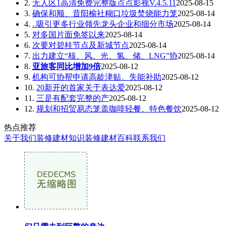
2.
无人区1高清免费完整版点点影视V.4.5.11
2025-08-15
3.
确保和顺、昔阳榆社糊口垃圾焚烧能力笼
2025-08-14
4.
..吸引更多行业领先龙头企业和细分市场
2025-08-14
5.
对多国片面免签以来
2025-08-14
6.
次要对碧桂节点及新城节点
2025-08-14
7.
出力建立“核、风、光、氢、储、LNG”协
2025-08-14
8.
亚旅客同比增加9倍
2025-08-12
9.
机构可协帮申请高龄津贴、失能补助
2025-08-12
10.
20新开的首家关于表达爱
2025-08-12
11.
三是有配套完整的产
2025-08-12
12.
规划和招贸易态笼盖咖啡轻餐、特色餐饮
2025-08-12
热点推荐
关于我们
装修建材知识
装修建材百科
联系我们