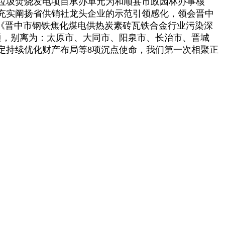
垃圾焚烧发电项目承办单元为和顺县市政园林办事核
充实阐扬省供销社龙头企业的示范引领感化，领会晋中
《晋中市钢铁焦化煤电供热炭素砖瓦铁合金行业污染深
贯通，别离为：太原市、大同市、阳泉市、长治市、晋城
定持续优化财产布局等8项沉点使命，我们第一次相聚正