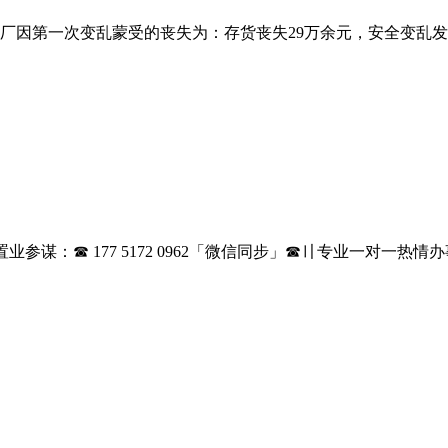
因第一次变乱蒙受的丧失为：存货丧失29万余元，安全变乱发生
谋：☎ 177 5172 0962「微信同步」☎〢专业一对一热情