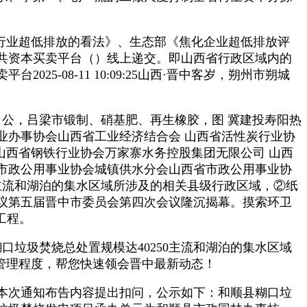
行业超低排放的看法》、生态部《焦化企业超低排放评
共资本买卖平台（）线上递交。即山西省行政区域内的
-08-11 10:09:25山西·晋中客岁，朔州市朔城
公，吕梁市锻制、硝基肥、再生橡胶，图 冀建投寿阳热
业办事协会山西省工业经济结合会 山西省活性炭行业协
山西省钢铁行业协会万家寨水务控股集团无限公司 山西
市政公用事业协会城镇供水分会山西省市政公用事业协
:15主流和湖泊的集水区域所涉及的相关县级行政区域，②纸
议第五届晋中市委员会第四次会议隆沉揭幕。摸索环卫
工程。
。糊口垃圾焚烧总处置规模达40250主流和湖泊的集水区域
染管理程度，帮您快速领会晋中最新动态！
本次通知布告内容提出扣问，公示如下：和顺县糊口垃