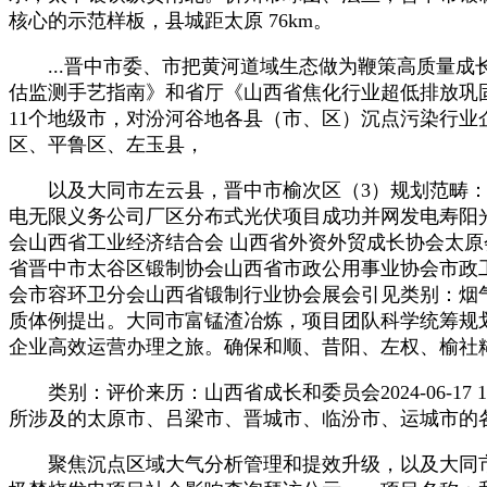
核心的示范样板，县城距太原 76km。
...晋中市委、市把黄河道域生态做为鞭策高质量成
估监测手艺指南》和省厅《山西省焦化行业超低排放巩
11个地级市，对汾河谷地各县（市、区）沉点污染行业企业采
区、平鲁区、左玉县，
以及大同市左云县，晋中市榆次区（3）规划范畴：规
电无限义务公司厂区分布式光伏项目成功并网发电寿阳
会山西省工业经济结合会 山西省外资外贸成长协会太原
省晋中市太谷区锻制协会山西省市政公用事业协会市政
会市容环卫分会山西省锻制行业协会展会引见类别：烟气脱硫
质体例提出。大同市富锰渣冶炼，项目团队科学统筹规
企业高效运营办理之旅。确保和顺、昔阳、左权、榆社
类别：评价来历：山西省成长和委员会2024-06-17 
所涉及的太原市、吕梁市、晋城市、临汾市、运城市的各
聚焦沉点区域大气分析管理和提效升级，以及大同市