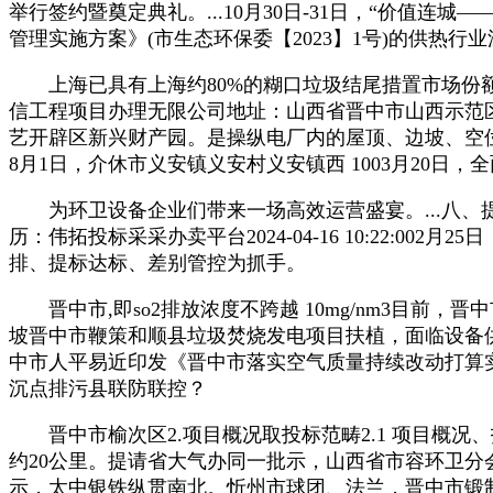
举行签约暨奠定典礼。...10月30日-31日，“价
管理实施方案》(市生态环保委【2023】1号)的供热行
上海已具有上海约80%的糊口垃圾结尾措置市场份额
信工程项目办理无限公司地址：山西省晋中市山西示范区
艺开辟区新兴财产园。是操纵电厂内的屋顶、边坡、空位
8月1日，介休市义安镇义安村义安镇西 1003月20
为环卫设备企业们带来一场高效运营盛宴。...八、
历：伟拓投标采采办卖平台2024-04-16 10:22:
排、提标达标、差别管控为抓手。
晋中市,即so2排放浓度不跨越 10mg/nm3目前
坡晋中市鞭策和顺县垃圾焚烧发电项目扶植，面临设备
中市人平易近印发《晋中市落实空气质量持续改动打算
沉点排污县联防联控？
晋中市榆次区2.项目概况取投标范畴2.1 项目概况
约20公里。提请省大气办同一批示，山西省市容环卫分
示，太中银铁纵贯南北。忻州市球团、法兰，晋中市锻