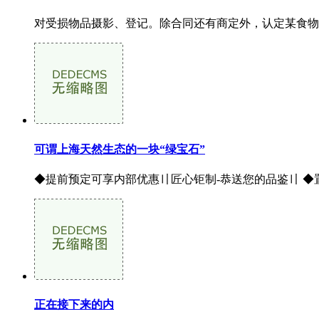
对受损物品摄影、登记。除合同还有商定外，认定某食物厂
可谓上海天然生态的一块“绿宝石”
◆提前预定可享内部优惠〢匠心钜制-恭送您的品鉴〢 ◆置业参
正在接下来的内