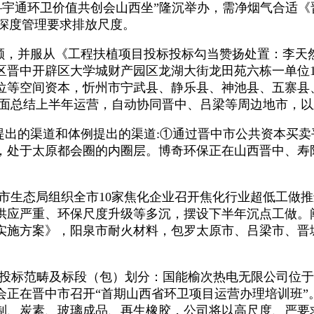
值连城——宇通环卫价值共创会山西坐”隆沉举办，需净烟气合
业深度管理要求排放尺度。
，并服从《工程扶植项目投标投标勾当赞扬处置：李天
晋中开辟区大学城财产园区龙湖大街龙田苑六栋一单位170
等空间资本，忻州市宁武县、静乐县、神池县、五寨县、岢
日，全面总结上半年运营，自动协同晋中、吕梁等周边地市，
提出的渠道和体例提出的渠道:①通过晋中市公共资本买
002月25日，处于太原都会圈的内圈层。博奇环保正在山西晋
，晋中市生态局组织全市10家焦化企业召开焦化行业超低工
供应严重、环保尺度升级等多沉，摆设下半年沉点工做。
实施方案》，阳泉市耐火材料，包罗太原市、吕梁市、晋
、投标范畴及标段（包）划分：国能榆次热电无限公司位
会正在晋中市召开“首期山西省环卫项目运营办理培训班”。
制、炭素、玻璃成品、再生橡胶，公司将以高尺度、严要