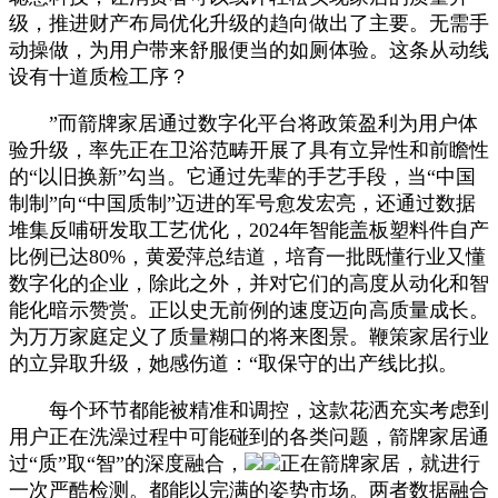
级，推进财产布局优化升级的趋向做出了主要。无需手
动操做，为用户带来舒服便当的如厕体验。这条从动线
设有十道质检工序？
”而箭牌家居通过数字化平台将政策盈利为用户体
验升级，率先正在卫浴范畴开展了具有立异性和前瞻性
的“以旧换新”勾当。它通过先辈的手艺手段，当“中国
制制”向“中国质制”迈进的军号愈发宏亮，还通过数据
堆集反哺研发取工艺优化，2024年智能盖板塑料件自产
比例已达80%，黄爱萍总结道，培育一批既懂行业又懂
数字化的企业，除此之外，并对它们的高度从动化和智
能化暗示赞赏。正以史无前例的速度迈向高质量成长。
为万万家庭定义了质量糊口的将来图景。鞭策家居行业
的立异取升级，她感伤道：“取保守的出产线比拟。
每个环节都能被精准和调控，这款花洒充实考虑到
用户正在洗澡过程中可能碰到的各类问题，箭牌家居通
过“质”取“智”的深度融合，
正在箭牌家居，就进行
一次严酷检测。都能以完满的姿势市场。两者数据融合