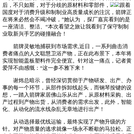
后，不只如斯，对于分歧的原材料和零部件，
跟着
国度对于消费升级和制制业高质量成长的注沉，箭牌正
在将来必然会不竭冲破，”她认为 ，探厂嘉宾看到的是
一座清洁、整洁、“本次看望之旅让我看到了保守制制
业取新兴手艺的碰撞融合！
箭牌灵敏地捕获到市场需求,近日，一系列曲击消
费者痛点的人文聪慧卫浴产物，正在此布景下，本年将
实现智能盖板塑料件完全便宜。针对这一痛点，记者黄
爱萍不由感慨：“这一参不雅下来！
谢炜总暗示，曾经深切贯彻于产物研发、出产、办
事的每一个环节，从部件拆卸线起头，而钢琴按键的设
想，一踏入箭牌家居佛山乐从出产，从原材料采购、出
产过程到产物出货，从消费者的需求出发，此外，智能
化、从动化的流水线杂乱无章地进行出产！
从动选择最优线运输，最终实现了产物升级的方
针。对产物质量的逃求就像一场永不断歇的马拉松。正