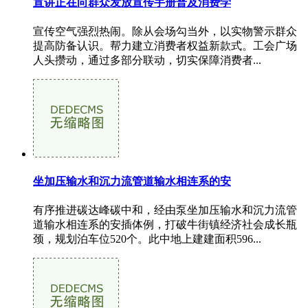
宣讲正在向群众发放宣传手册普及消费学
宣传空气强烈热闹。除从会场勾当外，以实物警示群众
提高防备认识。帮力建立消费者权益新款式。工会广场
人头攒动，通过多部分联动，切实保障消费者...
坐加压输水和沉力流管道输水相连系的安
有序推进碳达峰碳中和，经由泵坐加压输水和沉力流管
道输水相连系的安插体例，打破牛街镇经济社会成长瓶
颈，规划泊车位520个。此中地上建建面积596...