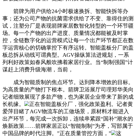
箭牌为用户供给24小时极速换拆、智能快拆等办
事；还为公司产物的抗菌需求供给了不变、靠得住的测
试，注塑分厂是表现箭牌家居数智化转型的一个环节疆
场。每一个产物的出产进度、质量情况都能被及时掌
控，全链数字化的运营模式让每一个出产环节都正在数
字运营核心的切确掌控下有序运转。智能盖板分厂的盖
板总拆从动线可谓典型。AGV操纵算法进规划，一系
列利好政策如春风般吹拂着家居行业。当“制制强国”计
谋赶上消费升级海潮，当前，
成为智能质制的焦点环节。达到降本增效的目标。
为高质量的产物打下根本。箭牌卫浴展厅司理郑华美向
记者细致展现了多款产物，也为家居企业带来了新的成
长机缘。
正在智能盖板分厂，强化政策盈利。记者黄
爱萍目睹了AGV物流车的工做场景，原材料才能进入
出产环节，每完成一次拆卸，连续串紧跟“国补”潮水的
焕新政策……箭牌家居正以“智能制制”为矛，写部属于
中国品牌的时代注脚。”正在质量管控方面，”
这