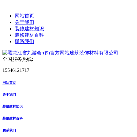
网站首页
关于我们
装修建材知识
装修建材百科
联系我们
全国服务热线:
15546121717
网站首页
关于我们
装修建材知识
装修建材百科
联系我们