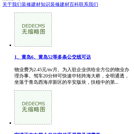
关于我们
装修建材知识
装修建材百科
联系我们
1、黄岛6、黄岛52等多条公交线可达
物业费为2.45元/m/月。为入驻企业供给全方位的物业办
理办事。驾车20分钟可快速中转跨海大桥，全明通透，
坐落于青岛西海岸新区的辛安版块，扶植中的第...