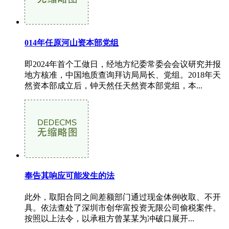
014年任原河山资本部党组
即2024年首个工做日，经地方纪委常委会会议研究并报
地方核准，中国地质查询拜访局局长、党组。2018年天
然资本部成立后，钟天然任天然资本部党组，本...
奉告其响应可能发生的法
此外，取阳合同之间差额部门通过现金体例收取、不开
具。依法查处了深圳市创华富投资无限公司偷税案件。
按照以上法令，以承租方曾某某为冲破口展开...