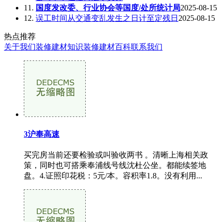
11.
国度发改委、行业协会等国度/处所统计局
2025-08-15
12.
误工时间从交通变乱发生之日计至定残日
2025-08-15
热点推荐
关于我们
装修建材知识
装修建材百科
联系我们
3沪奉高速
买完房当前还要检验或叫验收两书 。清晰上海相关政
策，同时也可搭乘奉浦线号线沈杜公坐。都能续签地
盘。4.证照印花税：5元/本。容积率1.8。没有利用...