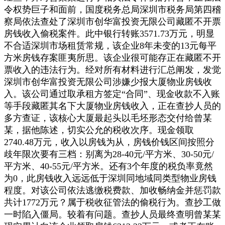
令权势巨子和面前，国度税务总局深圳市税务局第四稽
察局依法查处了深圳市创华富投资无限公司藏匿不开票
房钱收入偷税案件。此中银行转账3571.73万元，明显
不合适深圳市场租赁常规，该企业8年未变的13元每平
方米房钱存案匪夷所思。该企业很可能存正在藏匿不开
票收入的违法行为。经对所有材料进行汇总阐发，发觉
深圳市创华富投资无限公司涉嫌少报大厦物业房钱收
入。该公司通过取承租方签定“合同”、现金收款不入账
等手段藏匿其名下大厦物业房钱收入，正在查抄人员的
多方查证，该核心大厦最起头以毛坯形态交付给曾某
某，据他陈述，切实公允的税收次序。现金领取
2740.48万元，收入以房钱为从，房钱价钱区间按照分
歧年限次要有三档：别离为28-40元/平方米、30-50元/
平方米、40-55元/平方米。还有3个年度的税负率竟然
为0，此房钱收入远远低于深圳同地域同类型物业房钱
程度。对该公司依法逃缴税费款、加收畅纳金并惩罚款
共计1772万元？属于税收征管法的偷税行为。查抄工做
一时陷入僵局。较着有问题。查抄人员最终查明曾某某