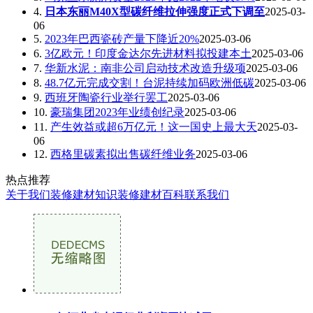
4.
日本东丽M40X型碳纤维拉伸强度正式下调至
2025-03-
06
5.
2023年巴西瓷砖产量下降近20%
2025-03-06
6.
3亿欧元！印度金达尔先进材料拟投建本土
2025-03-06
7.
华新水泥：南非公司启动技术改造升级项
2025-03-06
8.
48.7亿元完成交割！台泥持续加码欧洲低碳
2025-03-06
9.
西班牙陶瓷行业举行罢工
2025-03-06
10.
豪瑞集团2023年业绩创纪录
2025-03-06
11.
产生效益或超6万亿元！这一国史上最大天
2025-03-
06
12.
西格里碳素拟出售碳纤维业务
2025-03-06
热点推荐
关于我们
装修建材知识
装修建材百科
联系我们