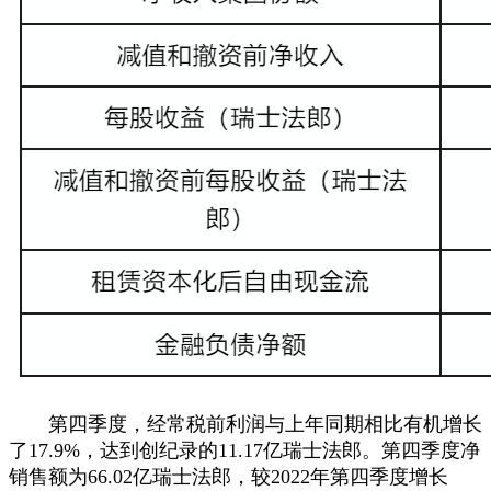
第四季度，经常税前利润与上年同期相比有机增长
了17.9%，达到创纪录的11.17亿瑞士法郎。第四季度净
销售额为66.02亿瑞士法郎，较2022年第四季度增长