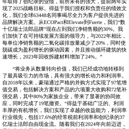
年取得了创纪录的业绩，前所未有的强大，提前两年实
现了2025战略目标。得益于我们授权和负责任的绩效文
化，我们全球63448名同事竭尽全力为客户提供先进的
品牌解决方案。从ECOPact和Elevate到Fuerte，我们“数
十亿瑞士法郎品牌”现在占到我们净销售额的30%。我
们加快了在可持续发展方面的领导力，与2022年相比，
每单位净销售额的二氧化碳排放量减少了20%，同时使
脱碳成为盈利增长的驱动因素，并且推动循环建筑的快
速增长，2023年回收拆建材料增加了24%。”
“将业务从数量转向价值，我们已经成功地转移到
了最具吸引力的市场，具有强大的增长动力和利润率。
自2018年以来，豪瑞通过严格的并购方式实现了97笔增
值交易，包括解决方案和产品的六项重大收购和72笔补
强交易，其中80%为家族企业，带来了显著的协同效
应，同时完成了19笔撤资。“得益于基础广泛的、利润
丰厚的有机增长，我们实现了卓越的收益能力，利润率
行业领先，包括17.6%的经常税前利润率和创纪录的37
亿瑞士法郎自由现金流。随着我们在2024年向前迈进，