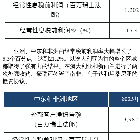
亚洲、中东和非洲的经常税前利润率大幅增长了
5.3个百分点，达到21.2%。以澳大利亚为首的整个区域
都取得了强有力的结果。在澳大利亚和新西兰进行了两
次补强收购。豪瑞还签署了南非、乌干达和坦桑尼亚的
撤资协议。