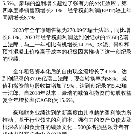
5.5%。豪瑞的盈利增长超过了强有力的外汇效应，第
四季度净销售额增长2.1%，经常税前利润(EBIT)较上年
同期增长8.7%。
2023年全年净销售额为270.09亿瑞士法郎，同比增
长6.1%。2023年经常税前利润达到创纪录的47.60亿瑞
士法郎，与上一年相比有机增长14.7%。水泥、骨料和
预拌混凝土价格高于成本的积极因素推动了这一创纪录
的业绩。
全年租赁资本化后的自由现金流增长了4.5%，达
到创纪录的37.05亿瑞士法郎，现金转换率为58%。减
值和撤资前每股收益增加了9%，达到创纪录的5.42瑞
士法郎。自2018年以来，豪瑞的减值和撤资前每股收益
复合年增长率(CAGR)为15.6%。
豪瑞财务业绩达到的新高度由其卓越的盈利能力所
推动，基于行业领先的利润率、强有力的资产负债表及
根深蒂固和负责任的绩效文化，500多名损益领导者有