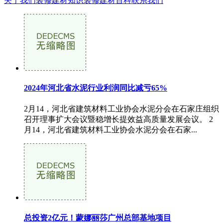
关于我们
装修建材知识
装修建材百科
联系我们
2024年河北省水泥行业利润同比减亏65%
2月14，河北省建筑材料工业协会水泥分会在石家庄组织
召开理事扩大会议暨稳增长提效益高质量发展会议。 2
月14，河北省建筑材料工业协会水泥分会在石家...
总投资2亿元！蒙娜丽莎广州总部基地项目