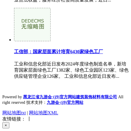
工信部：国家层面累计培育6430家绿色工厂
工业和信息化部近日发布2024年度绿色制造名单，新培
育国家层面绿色工厂1382家、绿色工业园区123家、绿色
供应链管理企业126家。 工业和信息化部近日发布...
Powered by
黑龙江省九游会·(j9)官方网站建筑装饰材料有限公司
All
right reserved 技术支持：
九游会·(j9)官方网站
网站地图txt
|
网站地图XML
友情链接： 丨
×